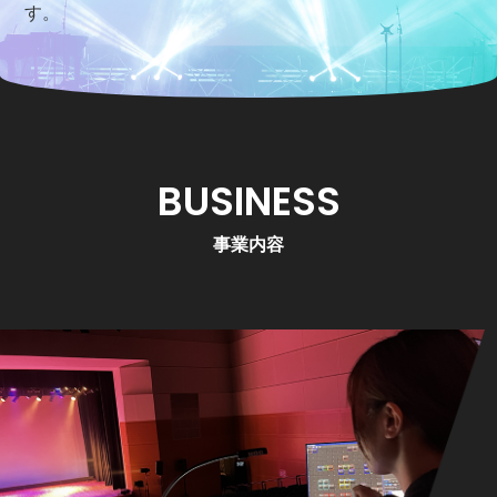
れました
す。
2024.08.23
お知らせ
ふじのくに健康づくり推進事業所宣言
BUSINESS
事業内容
2024.06.11
映像配信業務サポート
静岡県 県民の森紹介動画製作いたしました
2024.05.07
お知らせ
2024年5月13日 社外研修に伴う 臨時休業のお知らせ