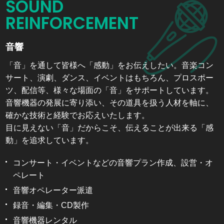
2026.04.01
お知らせ
SOUND
浜松市ワーク・ライフ・バランス等推進事業所 更新
REINFORCEMENT
認定いただきました
音響
「音」を通して皆様へ「感動」をお伝えしたい。音楽コン
サート、演劇、ダンス、イベントはもちろん、プロスポー
ツ、配信等、様々な場面の「音」をサポートしています。
音響機器の発展に寄り添い、その道具を扱う人材を軸に、
確かな技術と経験でお応えいたします。
目に見えない「音」だからこそ、伝えることが出来る「感
動」を追求しています。
コンサート・イベントなどの音響プラン作成、設営・オ
ペレート
音響オペレーター派遣
録音・編集・CD製作
音響機器レンタル