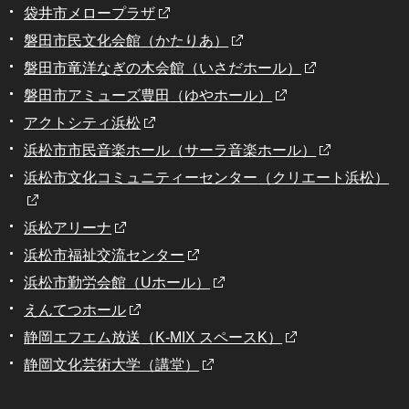
袋井市メロープラザ
磐田市民文化会館
（かたりあ）
磐田市竜洋なぎの木会館
（いさだホール）
磐田市アミューズ豊田
（ゆやホール）
アクトシティ浜松
浜松市市民音楽ホール
（サーラ音楽ホール）
浜松市文化コミュニティーセンター
（クリエート浜松）
浜松アリーナ
浜松市福祉交流センター
浜松市勤労会館
（Uホール）
えんてつホール
静岡エフエム放送
（K-MIX スペースK）
静岡文化芸術大学（講堂）