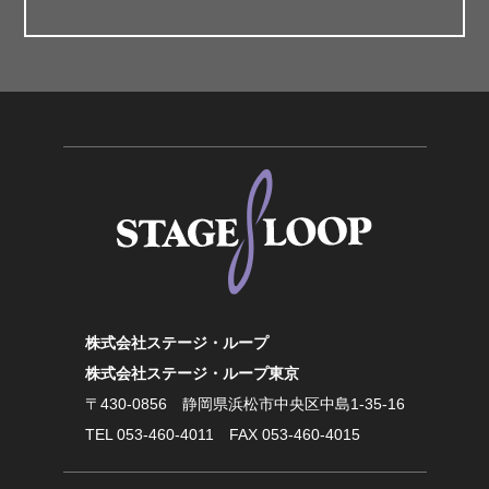
ンター（グランシップ）の舞台
管理運営業務を全面受託
2002年
11月
エコパアリーナのイベント管理
業務を受託
2003年
4月
浜松福祉交流センターの舞台管
理業務を受託
静岡支社を静岡市駿河区に開設
2006年
4月
浜松市体育協会グループとして
浜松アリーナの指定管理者に決
まる
2010年
4月
磐田市竜洋公民館（なぎの木会
株式会社ステージ・ループ
館）の舞台管理業務を受託
株式会社ステージ・ループ東京
〒430-0856
静岡県浜松市中央区中島1-35-16
7月
袋井市メロープラザの舞台管理
業務を受託
TEL
053-460-4011
FAX 053-460-4015
2012年
9月
本社を浜松市中区（現：中央