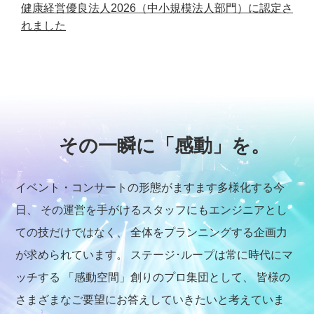
健康経営優良法人2026（中小規模法人部門）に認定さ
れました
2026.03.12
お知らせ
2027年新卒採用 エントリー受付開始
その一瞬に「感動」を。
2026.02.02
お知らせ
イベント・コンサートの形態がますます多様化する今
【終了】2/11（水・祝）「浜松・磐田・湖西就職フェ
日、
その運営を手がけるスタッフにもエンジニアとし
ア」に参加します
ての技だけではなく、
全体をプランニングする企画力
が求められています。
ステージ･ループは常に時代にマ
ッチする
「感動空間」創りのプロ集団として、
皆様の
2025.03.24
お知らせ
さまざまなご要望にお答えしていきたいと考えていま
健康経営優良法人2025（中小規模法人部門）に認定さ