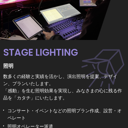
2024.03.14
お知らせ
健康経営優良法人2024（中小規模法人部門）に認定さ
れました
STAGE LIGHTING
2024.03.01
お知らせ
照明
ドローンを用いた業務を承ります。
数多くの経験と実績を活かし、演出照明を提案、デザイ
ン、プランいたします。
「感動」を生む照明効果を実現し、みなさまの心に残る作
2023.06.27
お知らせ
品を「カタチ」にいたします。
SDGｓ登録制度 登録事業者になりました(浜松磐田
コンサート・イベントなどの照明プラン作成、設営・オ
信用金庫×東京海上日動火災保険)
ペレート
照明オペレーター派遣