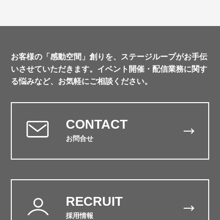
中沢町に移転
1992年
4月
浜松アリーナの舞台設備管理業
務を受託
1993年
4月
浜松市市民会館の舞台管理業務
お客様の「感動空間」創りを、ステージループがお手伝
を全面受託
いさせていただきます。
イベント開催・配信業務に関す
る悩みなど、お気軽にご相談ください。
1994年
8月
アクトシティ浜松の舞台管理運
営業務を合同企業体（JTS）と
して全面受託
CONTACT
1995年
4月
浜松市教育文化会館の舞台管理
業務を受託
お問合せ
9月
東京事務所を江東区門前仲町へ
移転
1997年
3月
K-MIX新社屋完成にともないイ
ベント業務を受託
RECRUIT
1998年
6月
静岡県コンベンションアーツセ
採用情報